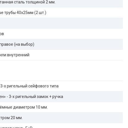
танная сталь толщиной 2 мм.
е трубы 40х25мм (2 шт.)
ов
правое (на выбор)
или внутренний
 3-х ригельный сейфового типа
н» - 3-х ригельный замок + ручка
ёмные диаметром 10 мм.
тром 20 мм.