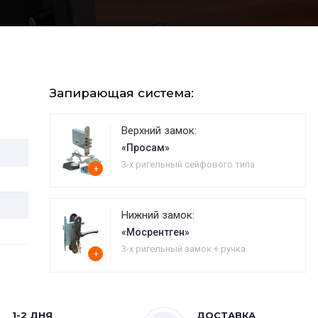
Запирающая система:
Верхний замок:
«Просам»
3-х ригельный сейфового типа
+
Нижний замок:
«Мосрентген»
3-х ригельный замок + ручка
+
1-2 ДНЯ
ДОСТАВКА