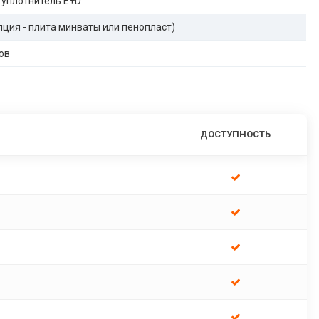
 уплотнитель E+D
опция - плита минваты или пенопласт)
ов
ДОСТУПНОСТЬ