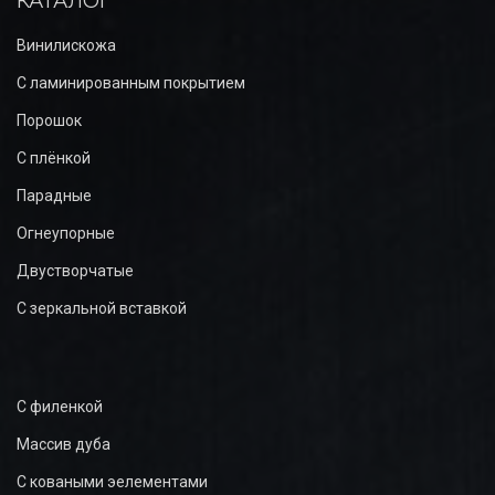
КАТАЛОГ
Винилискожа
С ламинированным покрытием
Порошок
С плёнкой
Парадные
Огнеупорные
Двустворчатые
С зеркальной вставкой
С филенкой
Массив дуба
С коваными эелементами