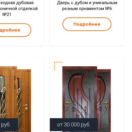
входная дубовая
Дверь с дубом и уникальным
коничной отделкой
резным орнаментом №6
№21
Подробнее
дробнее
руб.
от
30 000
руб.