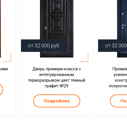
от
32 000
руб.
от
32 000
кими
Дверь премиум‑класса с
Премиа
интегрированным
усиле
терморазрывом цвет темный
конст
графит №29
полуноч
Подробнее
По