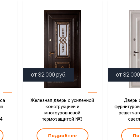
от
32 000
руб.
от
32 000
са
Железная дверь с усиленной
Дверь 
ой
конструкцией и
фурнитурой
многоуровневой
решётчат
4
термозащитой №3
свет
Подробнее
По