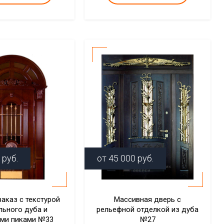
руб.
от
45 000
руб.
заказ с текстурой
Массивная дверь с
льного дуба и
рельефной отделкой из дуба
ми пиками №33
№27