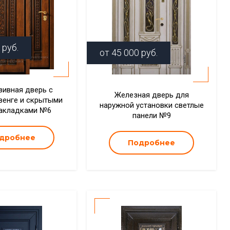
руб.
от
45 000
руб.
ивная дверь с
Железная дверь для
венге и скрытыми
наружной установки светлые
акладками №6
панели №9
дробнее
Подробнее