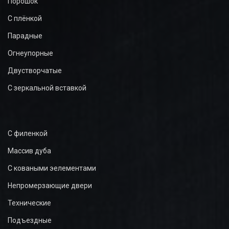
Порошок
С плёнкой
Парадные
Огнеупорные
Двустворчатые
С зеркальной вставкой
С филенкой
Массив дуба
С коваными эелементами
Непромерзающие двери
Технические
Подъездные