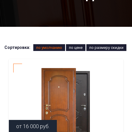
Сортировка:
по умолчанию
по цене
по размеру скидки
от
16 000
руб.