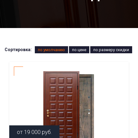
Сортировка:
по умолчанию
по цене
по размеру скидки
от
19 000
руб.