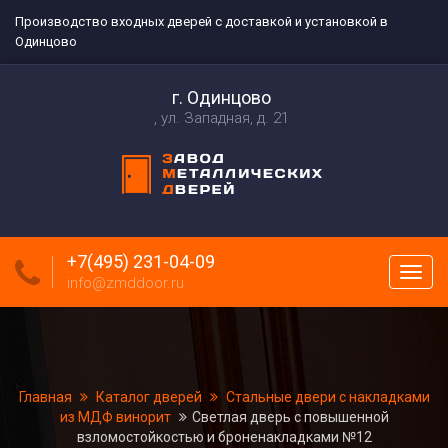
Производство входных дверей с доставкой и установкой в
Одинцово
г. Одинцово
ул. Западная, д. 21
+7(495) 231-04-09
Пока
info@zmddoor.ru
меню
Главная
Каталог дверей
Стальные двери с накладками
из МДФ винорит
Светлая дверь с повышенной
взломостойкостью и броненакладками №12