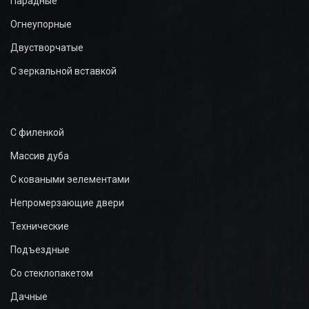
Парадные
Огнеупорные
Двустворчатые
С зеркальной вставкой
С филенкой
Массив дуба
С коваными эелементами
Непромерзающие двери
Технические
Подъездные
Со стеклопакетом
Дачные