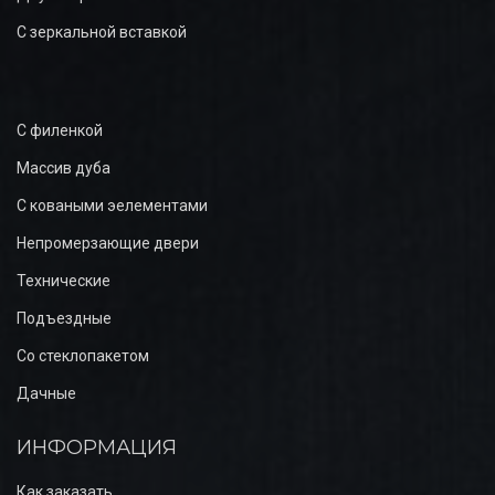
С зеркальной вставкой
С филенкой
Массив дуба
С коваными эелементами
Непромерзающие двери
Технические
Подъездные
Со стеклопакетом
Дачные
ИНФОРМАЦИЯ
Как заказать