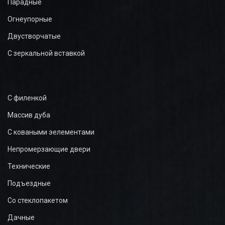
Парадные
Огнеупорные
Двустворчатые
С зеркальной вставкой
С филенкой
Массив дуба
С коваными эелементами
Непромерзающие двери
Технические
Подъездные
Со стеклопакетом
Дачные